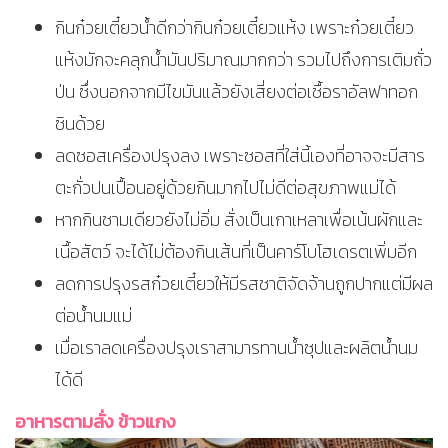
กินก๋วยเตี๋ยวน้ำดีกว่ากินก๋วยเตี๋ยวแห้ง เพราะก๋วยเตี๋ยว
แห้งมักจะคลุกน้ำมันปริมาณมากกว่า รวมไปถึงการเติมถั่ว
ป่น ซึ่งนอกจากมีไขมันแล้วยังเสี่ยงต่อเชื้อราอัลฟาทอก
ซินด้วย
ลดซอสเครื่องปรุงลง เพราะซอสที่ใส่นี้เองที่อาจจะมีสาร
ตะกั่วปนเปื้อนอยู่ด้วยกินมากไปไม่ดีต่อสุขภาพแม่ได้
หากกินชามเดียวยังไม่อิ่ม สั่งเป็นเกาเหลาเพื่อเน้นผักและ
เนื้อสัตว์ จะได้ไม่ต้องกินเส้นที่เป็นคาร์โบโฮเดรตเพิ่มอีก
ลดการปรุงรสก๋วยเตี๋ยวให้มีรสชาติจัดจ้านถูกปากแต่มีผล
ต่อน้ำนมแม่
เมื่อเราลดเครื่องปรุงเราสามารทานน้ำซุปและผลิตน้ำนม
ได้ดี
อาหารตามสั่ง ข้าวแกง