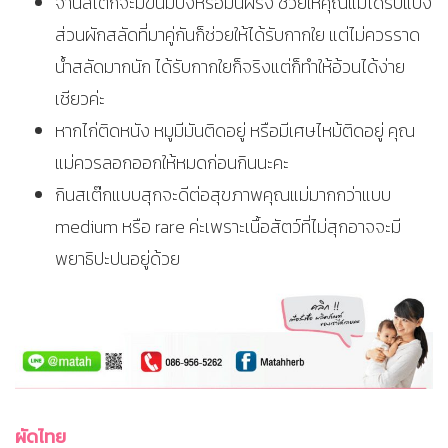
จานสเต็กจะมีขนมปังหรือมันฝรั่ง ช่วยให้คุณแม่ได้รับแป้ง
ส่วนผักสลัดที่มาคู่กันก็ช่วยให้ได้รับกากใย แต่ไม่ควรราด
น้ำสลัดมากนัก ได้รับกากใยก็จริงแต่ก็ทำให้อ้วนได้ง่าย
เชียวค่ะ
หากไก่ติดหนัง หมูมีมันติดอยู่ หรือมีเศษไหม้ติดอยู่ คุณ
แม่ควรลอกออกให้หมดก่อนกินนะคะ
กินสเต๊กแบบสุกจะดีต่อสุขภาพคุณแม่มากกว่าแบบ
medium หรือ rare ค่ะเพราะเนื้อสัตว์ที่ไม่สุกอาจจะมี
พยาธิปะปนอยู่ด้วย
ผัดไทย