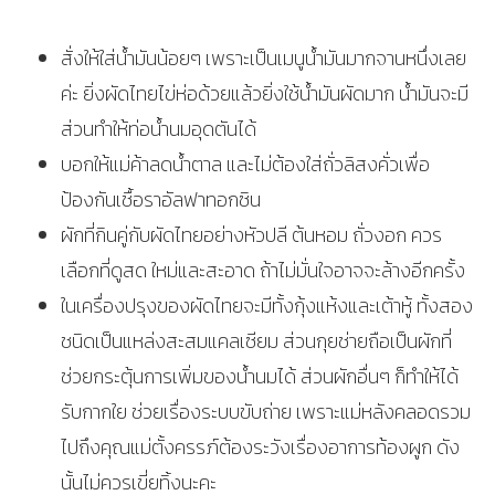
สั่งให้ใส่น้ำมันน้อยๆ เพราะเป็นเมนูน้ำมันมากจานหนึ่งเลย
ค่ะ ยิ่งผัดไทยไข่ห่อด้วยแล้วยิ่งใช้น้ำมันผัดมาก น้ำมันจะมี
ส่วนทำให้ท่อน้ำนมอุดตันได้
บอกให้แม่ค้าลดน้ำตาล และไม่ต้องใส่ถั่วลิสงคั่วเพื่อ
ป้องกันเชื้อราอัลฟาทอกซิน
ผักที่กินคู่กับผัดไทยอย่างหัวปลี ต้นหอม ถั่วงอก ควร
เลือกที่ดูสด ใหม่และสะอาด ถ้าไม่มั่นใจอาจจะล้างอีกครั้ง
ในเครื่องปรุงของผัดไทยจะมีทั้งกุ้งแห้งและเต้าหู้ ทั้งสอง
ชนิดเป็นแหล่งสะสมแคลเซียม ส่วนกุยช่ายถือเป็นผักที่
ช่วยกระตุ้นการเพิ่มของน้ำนมได้ ส่วนผักอื่นๆ ก็ทำให้ได้
รับกากใย ช่วยเรื่องระบบขับถ่าย เพราะแม่หลังคลอดรวม
ไปถึงคุณแม่ตั้งครรภ์ต้องระวังเรื่องอาการท้องผูก ดัง
นั้นไม่ควรเขี่ยทิ้งนะคะ