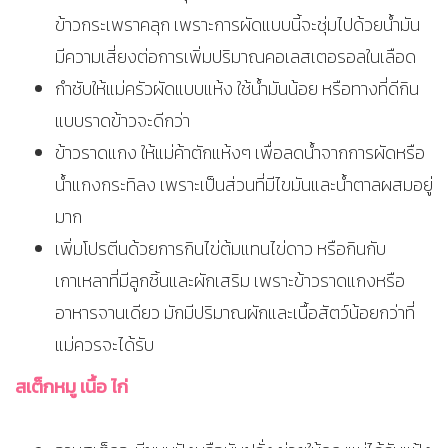
ข้าวกระเพราคลุก เพราะการผัดแบบนี้จะชุ่มไปด้วยน้ำมัน
มีความเสี่ยงต่อการเพิ่มปริมาณคอเลสเตอรอลในเลือด
กำชับให้แม่ครัวผัดแบบแห้ง ใช้น้ำมันน้อย หรือทางที่ดีกิน
แบบราดข้าวจะดีกว่า
ข้าวราดแกง ให้แม่ค้าตักแห้งๆ เพื่อลดน้ำจากการผัดหรือ
น้ำแกงกระทิลง เพราะเป็นส่วนที่มีไขมันและน้ำตาลผสมอยู่
มาก
เพิ่มโปรตีนด้วยการกินไข่ต้มแทนไข่ดาว หรือกินกับ
เกาเหลาที่มีลูกชิ้นและผักเสริม เพราะข้าวราดแกงหรือ
อาหารจานเดียว มักมีปริมาณผักและเนื้อสัตว์น้อยกว่าที่
แม่ควรจะได้รับ
สเต็กหมู เนื้อ ไก่