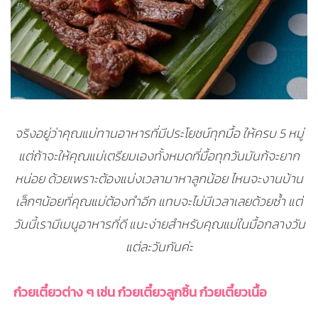
จริงอยู่ว่าคุณแม่ทานอาหารที่มีประโยชน์ทุกมื้อ ให้ครบ 5 หมู่
แต่ถ้าจะให้คุณแม่เตรียมเองทั้งหมดที่มื้อทุกวันมันก้จะยาก
หน่อย ด้วยเพราะต้องแบ่งเวลามาหาลูกน้อย ไหนจะงานบ้าน
เล็กๆน้อยที่คุณแม่ต้องทำอีก แทบจะไม่มีเวลาเลยด้วยซ้ำ แต่
วันนี้เรามีเมนูอาหารที่ดี แนะง่ายสำหรับคุณแม่ในมื้อกลางวัน
แต่ละวันกันค่ะ
ก๋วยเตี๋ยวต่าง ๆ เช่น ก๋วยเตี๋ยวลูกชิ้น ก๋วยเตี๋ยวเนื้อ