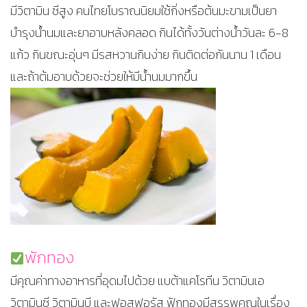
มีวิตามิน ซีสูง คนไทยโบราณนิยมใช้กิ่งหรือต้นมะขามเป็นยา
บำรุงน้ำนมและยาอาบหลังคลอด กินได้ทั้งวันต่างน้ำวันละ 6-8
แก้ว กินขณะอุ่นๆ มีรสหวานกินง่าย กินติดต่อกันนาน 1 เดือน
และถ้าต้มอาบด้วยจะช่วยให้มีน้ำนมมากขึ้น
พักทอง
มีคุณค่าทางอาหารที่อุดมไปด้วย แบต้าแคโรทีน วิตามินเอ
วิตามินซี วิตามินบี และฟอสฟอรัส ฟักทองมีสรรพคุณในเรื่อง