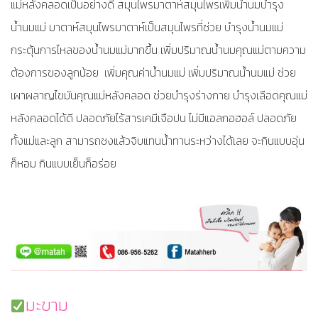
แม่หลังคลอดเป็นอย่างดี สมุนไพรมาตาห์
สมุนไพรเพิ่มน้ำนมบำรุง
น้ำนมแม่ มาตาห์สมุนไพรมาตาห์เป็นสมุนไพรที่ช่วย บำรุงน้ำนมแม่
กระตุ้นการไหลของน้ำนมแม่มากขึ้น เพิ่มปริมาณน้ำนมคุณแม่ตามความ
ต้องการของลูกน้อย เพิ่มคุณค่าน้ำนมแม่ เพิ่มปริมาณน้ำนมแม่ ช่วย
เผาผลาญไขมันคุณแม่หลังคลอด ช่วยบำรุงร่างกาย บำรุงเลือดคุณแม่
หลังคลอดได้ดี ปลอดภัยไร้สารเคมีเจือปน ไม่มีแอลกอฮอล์ ปลอดภัย
ทั้งแม่และลูก สามารถชงแล้วจิบแทนน้ำทานระหว่างได้เลย จะกินแบบอุ่น
ก็หอม กินแบบเย็นก็อร่อย
มะขาม