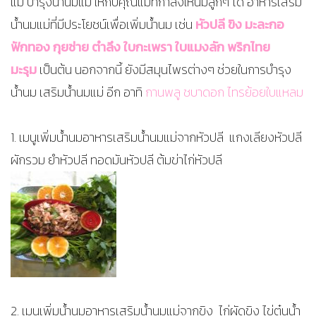
แม่ บำรุงน้ำนมแม่ ให้กับคุณแม่ที่กำลังให้นมลูกๆ ได้ อาหารเสริม
น้ำนมแม่ที่มีประโยชน์เพื่อเพิ่มน้ำนม เช่น
หัวปลี ขิง มะละกอ
ฟักทอง กุยช่าย ตำลึง ใบกะเพรา ใบแมงลัก พริกไทย
มะรุม
เป็นต้น นอกจากนี้ ยังมีสมุนไพรต่างๆ ช่วยในการบำรุง
น้ำนม เสริมน้ำนมแม่ อีก อาทิ
กานพลู ชบาดอก ไทรย้อยใบแหลม
1. เมนูเพิ่มน้ำนมอาหารเสริมน้ำนมแม่จากหัวปลี แกงเลียงหัวปลี
ผักรวม ยำหัวปลี ทอดมันหัวปลี ต้มข่าไก่หัวปลี
2. เมนูเพิ่มน้ำนมอาหารเสริมน้ำนมแม่จากขิง ไก่ผัดขิง ไข่ตุ๋นน้ำ