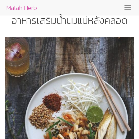
Matah Herb
เปิด
อาหารเสริมน้ำนมแม่หลังคลอด
เมนู